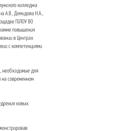
лужского колледжа
а А.В., Демидова Н.А.,
лощадке ГБПОУ ВО
грамме повышения
овании в Центрах
твии с компетенциями
и, необходимые для
я на современном
едрения новых
емонстрировав