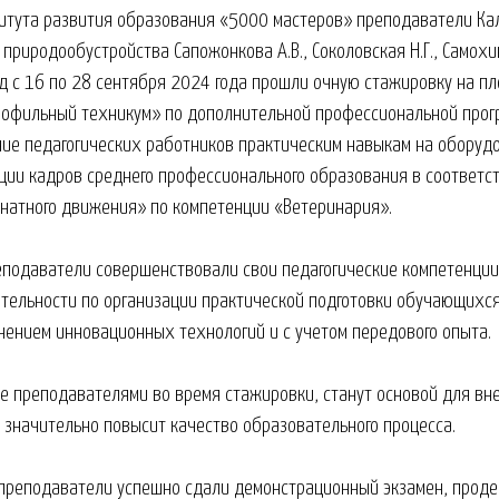
титута развития образования «5000 мастеров» преподаватели Ка
природообустройства Сапожонкова А.В., Соколовская Н.Г., Самохин
д с 16 по 28 сентября 2024 года прошли очную стажировку на п
рофильный техникум» по дополнительной профессиональной про
ие педагогических работников практическим навыкам на оборуд
ии кадров среднего профессионального образования в соответс
онатного движения» по компетенции «Ветеринария».
еподаватели совершенствовали свои педагогические компетенци
тельности по организации практической подготовки обучающихс
нением инновационных технологий и с учетом передового опыта.
е преподавателями во время стажировки, станут основой для вн
 значительно повысит качество образовательного процесса.
 преподаватели успешно сдали демонстрационный экзамен, прод