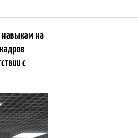
м навыкам на
 кадров
ствии с