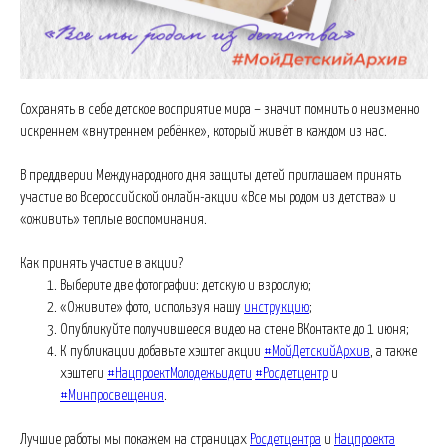
Сохранять в себе детское восприятие мира – значит помнить о неизменно
искреннем «внутреннем ребёнке», который живёт в каждом из нас.
В преддверии Международного дня защиты детей приглашаем принять
участие во Всероссийской онлайн-акции «Все мы родом из детства» и
«оживить» теплые воспоминания.
Как принять участие в акции?
Выберите две фотографии: детскую и взрослую;
«Оживите» фото, используя нашу
инструкцию
;
Опубликуйте получившееся видео на стене ВКонтакте до 1 июня;
К публикации добавьте хэштег акции
#МойДетскийАрхив
, а также
хэштеги
#НацпроектМолодежьидети
#Росдетцентр
и
#Минпросвещения
.
Лучшие работы мы покажем на страницах
Росдетцентра
и
Нацпроекта