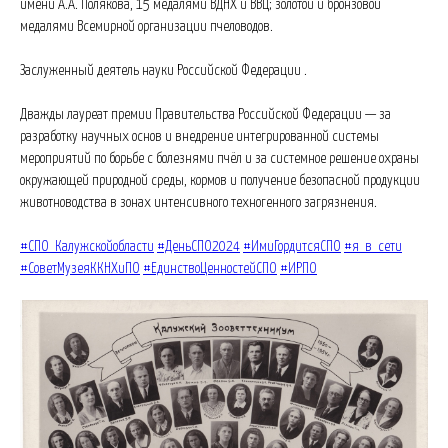
имени А.А. Полякова, 15 медалями ВДНХ и ВВЦ; золотой и бронзовой
медалями Всемирной организации пчеловодов.
Заслуженный деятель науки Российской Федерации .
Дважды лауреат премии Правительства Российской Федерации — за
разработку научных основ и внедрение интегрированной системы
мероприятий по борьбе с болезнями пчёл и за системное решение охраны
окружающей природной среды, кормов и получение безопасной продукции
животноводства в зонах интенсивного техногенного загрязнения.
#СПО_Калужскойобласти
#ДеньСПО2024
#ИмиГордитсяСПО
#я_в_сети
#СоветМузеяККНХиПО
#ЕдинствоЦенностейСПО
#ИРПО