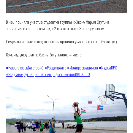
В ней приняла участие студентка группы 3-Эко-А Мария Саутина,
занявшая в составе команды 2 место в гонке 8-ки с рулевым.
Студенты нашего колледжа также приняли участие в стрит-болле 3х3
Команда девушек по баскетболу заняла 4 место.
#НавигаторыДетства40
#Росдетцентр
#Минпросвещения
#МедиаПРО
#Медиавокругнас
#я_в_сети
#ДостиженияККНХиПО