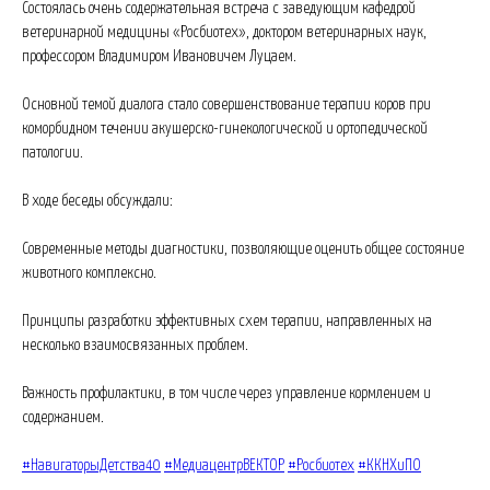
Состоялась очень содержательная встреча с заведующим кафедрой
ветеринарной медицины «Росбиотех», доктором ветеринарных наук,
профессором Владимиром Ивановичем Луцаем.
Основной темой диалога стало совершенствование терапии коров при
коморбидном течении акушерско-гинекологической и ортопедической
патологии.
В ходе беседы обсуждали:
Современные методы диагностики, позволяющие оценить общее состояние
животного комплексно.
Принципы разработки эффективных схем терапии, направленных на
несколько взаимосвязанных проблем.
Важность профилактики, в том числе через управление кормлением и
содержанием.
#НавигаторыДетства40
#МедиацентрВЕКТОР
#Росбиотех
#ККНХиПО