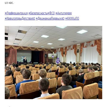
из нас.
#Профориентация
#Безопасность
#ФСО
#Антитеррор
#НавигаторыДетства40
#ДвижениеПервых40
#ККНХиПО