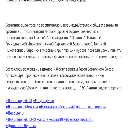
полностью сняли длившуюся 872 дня блокаду города.
Советник директора по воспитанию и взаимодействию с общественными
организациями Дмитрий Александрович Бурцев совместно с
преподавателями Тамарой Александровной Зыкиной, Натальей
Геннадьевной Ивановой, Анной Сергеевной Балакиревой, Галиной
Николаевной Сиренко в учебных группах 1-3 курсов провели уроки памяти
и кинопоказы документальных фильмов, посвященные этой памятной дате.
Состоялось возложение цветов к бюсту дважды Героя Советского Союза
Александра Терентьевича Карпова, командира эскадрильи 27-го
гвардейского истребительного авиационного полка, прикрывавшего
легендарную "Дорогу жизни" в составе авиации ПВО Ленинградского фронта.
#НавигаторыСПО
#Росдетцентр
#НавигаторыДетства
#НавигаторыДетства40
#Минпросвещения
#Первые40
#НавигаторыСПО40
#дорогажизниНД
#Безсрокадавности
#ДвижениеПервых