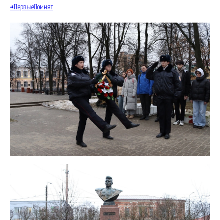
#ПервыеПомнят