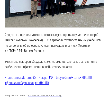
Студенты и преподаватели нашего колледжа приняли участие во второй
межрегиональной конференции «Разработка государственных учебников
по региональной истории», которая проходила в рамках Фестиваля
«ИСТОРИЯ.РФ. Во имя России».
Участники лектория обсудили с экспертами исторические основания и
особенности информационных войн современности.
#НавигаторыДетства40
#ИсторияРФ
#ВнеучебнаяЖизньККНХиПО
#ДвижениеПервых40
#ККНХиПО
2025-06-16 12:10
НОВОСТИ КОЛЛЕДЖА 2025