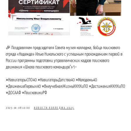
🎉 Поздравляем председателя Совета музея колледжа, бойца поискового
отряда «Надежда» Илью Никольского с успешным прохождением первой в
России программы подготовки управленческих кадров поискового
движения «Школа поискового командира"»✨
#НавигаторыСПО40 #НавигаторыДетства40 #Молодежь40
#ДвижениеПервых40 #ВнеучебнаяЖизньККНХиПО #ДостиженияККНХиПО
#ДОСААФ #ПоисковикиРФ
2025-04-08 10:00
НОВОСТИ КОЛЛЕДЖА 2025