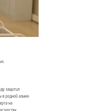
ых.
оду защитил
ы в родной альма-
ерта на
астерству