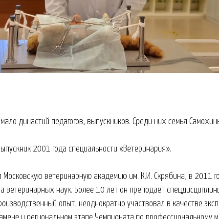
мало династий педагогов, выпускников. Среди них семья Самохин
выпускник 2001 года специальности «Ветеринария».
л Московскую ветеринарную академию им. К.И. Скрябина, в 2011 г
а ветеринарных наук. Более 10 лет он преподает спецдисциплин
роизводственный опыт, неоднократно участвовал в качестве эксп
амене и региональном этапе Чемпионата по профессиональному м