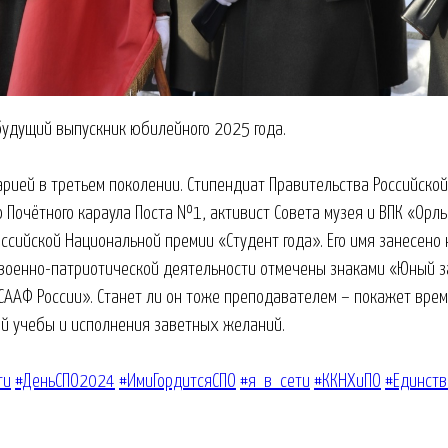
будущий выпускник юбилейного 2025 года.
рией в третьем поколении. Стипендиат Правительства Российско
 Почётного караула Поста №1, активист Совета музея и ВПК «Орлы
оссийской Национальной премии «Студент года». Его имя занесено 
в военно-патриотической деятельности отмечены знаками «Юный з
ААФ России». Станет ли он тоже преподавателем – покажет время
й учебы и исполнения заветных желаний.
ти
#ДеньСПО2024
#ИмиГордитсяСПО
#я_в_сети
#ККНХиПО
#Единств