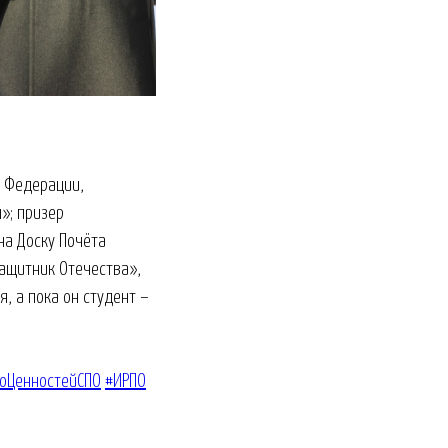
й Федерации,
»; призер
на Доску Почёта
ащитник Отечества»,
, а пока он студент –
оЦенностейСПО
#ИРПО