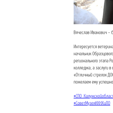
Вячеслав Иванович – 
Интересуется ветерина
начальник Образцового
регионального этапа Р
колледжа, а заслуги 
«Отличный стрелок ДОС
пожелаем ему успешно
#СПО_Калужскойоблас
#СоветМузеяККНХиПО