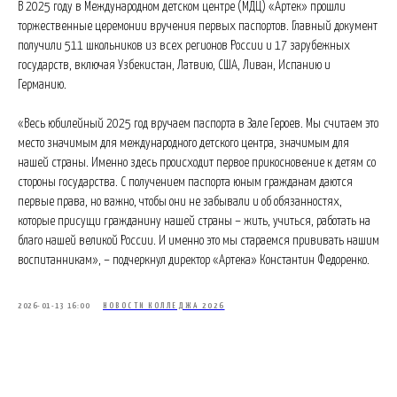
В 2025 году в Международном детском центре (МДЦ) «Артек» прошли
торжественные церемонии вручения первых паспортов. Главный документ
получили 511 школьников из всех регионов России и 17 зарубежных
государств, включая Узбекистан, Латвию, США, Ливан, Испанию и
Германию.
«Весь юбилейный 2025 год вручаем паспорта в Зале Героев. Мы считаем это
место значимым для международного детского центра, значимым для
нашей страны. Именно здесь происходит первое прикосновение к детям со
стороны государства. С получением паспорта юным гражданам даются
первые права, но важно, чтобы они не забывали и об обязанностях,
которые присущи гражданину нашей страны – жить, учиться, работать на
благо нашей великой России. И именно это мы стараемся прививать нашим
воспитанникам», – подчеркнул директор «Артека» Константин Федоренко.
2026-01-13 16:00
НОВОСТИ КОЛЛЕДЖА 2026