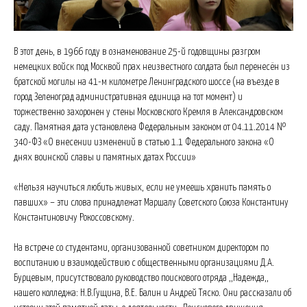
В этот день, в 1966 году в ознаменование 25-й годовщины разгром
немецких войск под Москвой прах неизвестного солдата был перенесён из
братской могилы на 41-м километре Ленинградского шоссе (на въезде в
город Зеленоград административная единица на тот момент) и
торжественно захоронен у стены Московского Кремля в Александровском
саду. Памятная дата установлена Федеральным законом от 04.11.2014 №
340-ФЗ «О внесении изменений в статью 1.1 Федерального закона «О
днях воинской славы и памятных датах России»
«Нельзя научиться любить живых, если не умеешь хранить память о
павших» – эти слова принадлежат Маршалу Советского Союза Константину
Константиновичу Рокоссовскому.
На встрече со студентами, организованной советником директором по
воспитанию и взаимодействию с общественными организациями Д.А.
Бурцевым, присутствовало руководство поискового отряда ,,Надежда,,
нашего колледжа: Н.В.Гущина, В.Е. Балин и Андрей Тяско. Они рассказали об