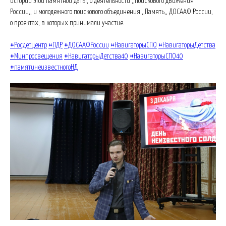
истории этой памятной даты, о деятельности ,,Поискового движения
России,, и молодежного поискового объединения ,,Память,, ДОСААФ России,
о проектах, в которых принимали участие.
#Росдетцентр
#ПДР
#ДОСААФРоссии
#НавигаторыСПО
#НавигаторыДетства
#Минпросвещения
#НавигаторыДетства40
#НавигаторыСПО40
#памятинеизвестногоНД