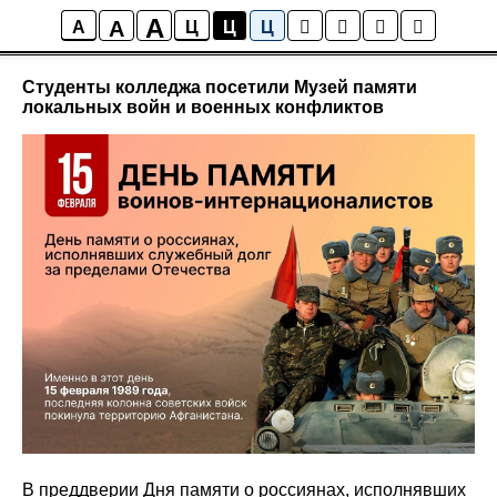
A
A
Новости
A
Ц
Ц
Ц
Студенты колледжа посетили Музей памяти
локальных войн и военных конфликтов
В преддверии Дня памяти о россиянах, исполнявших