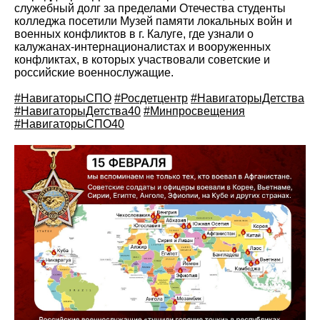
служебный долг за пределами Отечества студенты
колледжа посетили Музей памяти локальных войн и
военных конфликтов в г. Калуге, где узнали о
калужанах-интернационалистах и вооруженных
конфликтах, в которых участвовали советские и
российские военнослужащие.
#НавигаторыСПО
#Росдетцентр
#НавигаторыДетства
#НавигаторыДетства40
#Минпросвещения
#НавигаторыСПО40