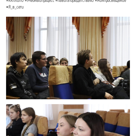
#ККНХиПО #УчебныйПроцесс #НавигаторыДетства40 #Минпросвещение
#Я_в_сети