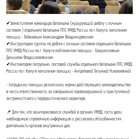
✔Заместителем командира батальона (курирующий работу с личным
составом ) отдельного батальона ППС УМВД России по г.Калуге, капитаном
полиции - Табановым Александром Владимировичем
✔Инструктором группы по работе с личным составом отдельного батальона
ППС УМВД России по г. Калуге лейтенантом полиции - Гавриличевым
Даниилом Владиславовичем
✔Инспектором патрульно- постовой службы отдельного батальона ППС УМВД
России по г.Калуге капитаном полиции - Антроповой Татьяной Николаевной
- Сотрудники полиции разъяснили нормы действующего законодательства
в части ответственности за совершение правонарушений и преступлений
экстремистского и террористического характера.
📌 Для тех, кто заинтересовался службой в органах УМВД, гости дали
необходимую справочную информацию и рассказали об особенностях
деятельности органов внутренних дел.