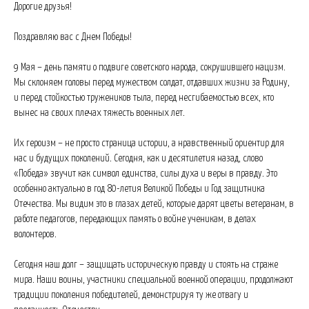
Дорогие друзья!
Поздравляю вас с Днем Победы!
9 Мая – день памяти о подвиге советского народа, сокрушившего нацизм.
Мы склоняем головы перед мужеством солдат, отдавших жизни за Родину,
и перед стойкостью тружеников тыла, перед несгибаемостью всех, кто
вынес на своих плечах тяжесть военных лет.
Их героизм – не просто страница истории, а нравственный ориентир для
нас и будущих поколений. Сегодня, как и десятилетия назад, слово
«Победа» звучит как символ единства, силы духа и веры в правду. Это
особенно актуально в год 80-летия Великой Победы и Год защитника
Отечества. Мы видим это в глазах детей, которые дарят цветы ветеранам, в
работе педагогов, передающих память о войне ученикам, в делах
волонтеров.
Сегодня наш долг – защищать историческую правду и стоять на страже
мира. Наши воины, участники специальной военной операции, продолжают
традиции поколения победителей, демонстрируя ту же отвагу и