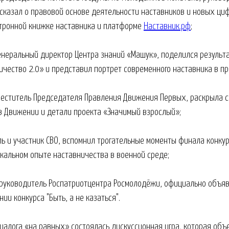
ссказал о правовой основе деятельности наставников и новых ц
тронной книжке наставника и платформе
Наставник.рф
;
Генеральный директор Центра знаний «Машук», поделился результ
ичество 2.0» и представил портрет современного наставника в п
аместитель Председателя Правления Движения Первых, раскрыла 
в Движении и детали проекта «Значимый взрослый»;
ль и участник СВО, вспомнил трогательные моменты финала конкур
икальном опыте наставничества в военной среде;
 руководитель Роспатриотцентра Росмолодёжи, официально объяв
ии конкурса "Быть, а не казаться".
иалога «на равных» состоялась дискуссионная игра, которая об