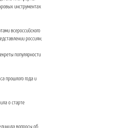
ифровых инструментах
атами всероссийского
редставлении россиян;
секреты популярности
са прошлого года и
ила о старте
ъединила вопросы об