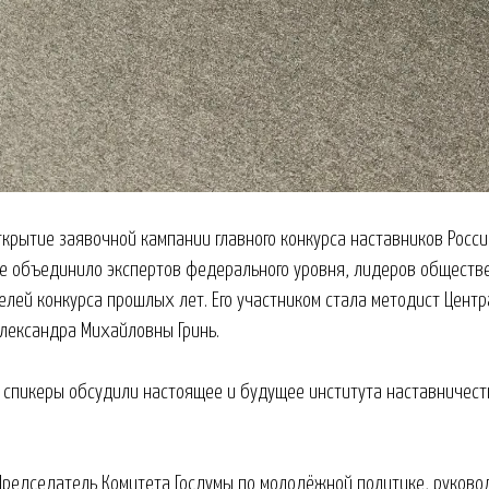
ткрытие заявочной кампании главного конкурса наставников Росси
ие объединило экспертов федерального уровня, лидеров общест
лей конкурса прошлых лет. Его участником стала методист Центр
лександра Михайловны Гринь.
спикеры обсудили настоящее и будущее института наставничеств
Председатель Комитета Госдумы по молодёжной политике, руков