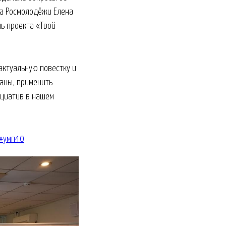
ра Росмолодёжи Елена
ль проекта «Твой
актуальную повестку и
аны, применить
ициатив в нашем
#умп40