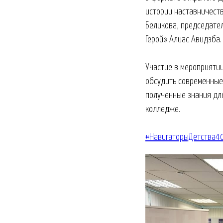
истории наставничеств
Беликова, председател
Герой» Алиас Авидзба.
Участие в мероприятии
обсудить современные
полученные знания дл
колледже.
#НавигаторыДетства4