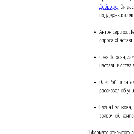
Добро.рф
. Он ра
поддержки: элек
Антон Сериков, 
опроса «Наставн
Соня Погосян, З
наставничества 
Олег Рой, писате
рассказал об ун
Елена Беликова,
заявочной кампан
В формате открытого д