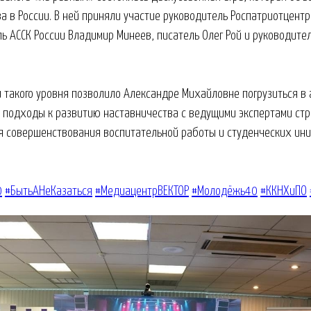
а в России. В ней приняли участие руководитель Роспатриотцент
ь АССК России Владимир Минеев, писатель Олег Рой и руководите
 такого уровня позволило Александре Михайловне погрузиться в 
 подходы к развитию наставничества с ведущими экспертами стр
я совершенствования воспитательной работы и студенческих ин
0
#БытьАНеКазаться
#МедиацентрВЕКТОР
#Молодёжь40
#ККНХиПО