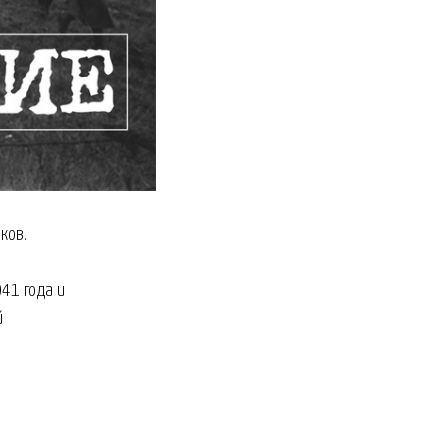
ков.
41 года и
й