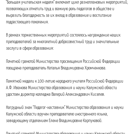
"Большая учительская неделя" включает цикл разноплановых мероприятий,
позволяющих отметить труд и важную роль педагогов в обществе и
выразить благодарность за их вклад в образование и воспитание
подрастающего поколения.
В рамках торжественных мероприятий состоялось награждение наших
преподавателей за многолетний добросовестный труд и значительные
заслуги в сфере образования:
Почетной грамотой Министерства просвещения Российской Федерации
поощрена преподаватель Наталья Владимировна Хромченкова.
Памятной медали к 100-летию народного учителя Российской Федерации
А.Ф. Иванова Министерства образования и науки Калужской области
удостоен директор колледжа Валерий Александрович Киселев.
Нагрудный знак "Педагог-наставник" Министерства образования и науки
Калужской области вручен преподавателю иностранного языка,
заведующему отделением Елене Владимировне Карпуковой.
Почетной грамотой Министерства образования и науки Калужской области