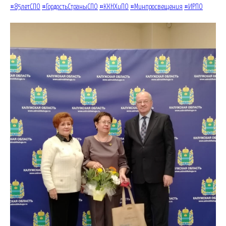
#85летСПО
#ГордостьСтраныСПО
#ККНХиПО
#Минпросвещения
#ИРПО