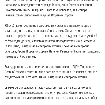
награждены преподаватели Надежда Геннадьевна Соколовская, Иван
Вячеславович Самохин, Ирина Николаевна Ковалева, Александра
Владимировна Сапожонкова и Арина Игоревна Егорова.
Юбилейными почетными грамотами колледжа за активное участие в
организации и проведении деловой программы Финала чемпионата
"Молодые профессионалы" награждены заместитель директора по учебной
работе Надежда Владиславовна Комкова, преподаватели Анна Сергеевна
Балакирева, Дмитрий Александрович Бурцев, Елена Александровна
Бухарова, Арина Игоревна Егорова, Наталия Ивановна Фарманян, Владимир
Николаевич Фроловичев.
Благодарственным письмом регионального отделения РДДМ "Движение
Первых" отмечен советник директора по воспитанию и взаимодействию с
общественными организациями Дмитрий Александрович Бурцев.
Выражаем благодарность нашим дорогим педагогам за их самоотдачу,
талант и преданность образовательному процессу. Желаем им крепкого
здоровья, нескончаемого вдохновения и новых профессиональных побед!