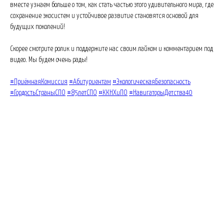
вместе узнаем больше о том, как стать частью этого удивительного мира, где
сохранение экосистем и устойчивое развитие становятся основой для
будущих поколений!
Скорее смотрите ролик и поддержите нас своим лайком и комментарием под
видео. Мы будем очень рады!
#ПриёмнаяКомиссия
#Абитуриентам
#ЭкологическаяБезопасность
#ГордостьСтраныСПО
#85летСПО
#ККНХиПО
#НавигаторыДетства40