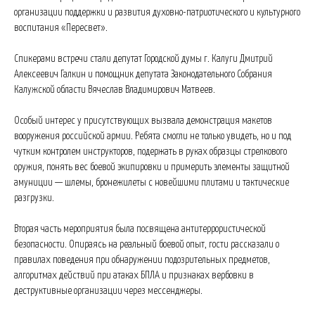
организации поддержки и развития духовно-патриотического и культурного
воспитания «Пересвет».
Спикерами встречи стали депутат Городской думы г. Калуги Дмитрий
Алексеевич Галкин и помощник депутата Законодательного Собрания
Калужской области Вячеслав Владимирович Матвеев.
Особый интерес у присутствующих вызвала демонстрация макетов
вооружения российской армии. Ребята смогли не только увидеть, но и под
чутким контролем инструкторов, подержать в руках образцы стрелкового
оружия, понять вес боевой экипировки и примерить элементы защитной
амуниции — шлемы, бронежилеты с новейшими плитами и тактические
разгрузки.
Вторая часть мероприятия была посвящена антитеррористической
безопасности. Опираясь на реальный боевой опыт, гости рассказали о
правилах поведения при обнаружении подозрительных предметов,
алгоритмах действий при атаках БПЛА и признаках вербовки в
деструктивные организации через мессенджеры.