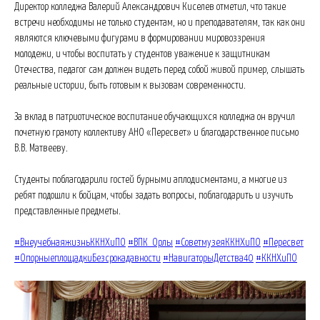
Директор колледжа Валерий Александрович Киселев отметил, что такие
встречи необходимы не только студентам, но и преподавателям, так как они
являются ключевыми фигурами в формировании мировоззрения
молодежи, и чтобы воспитать у студентов уважение к защитникам
Отечества, педагог сам должен видеть перед собой живой пример, слышать
реальные истории, быть готовым к вызовам современности.
За вклад в патриотическое воспитание обучающихся колледжа он вручил
почетную грамоту коллективу АНО «Пересвет» и благодарственное письмо
В.В. Матвееву.
Студенты поблагодарили гостей бурными аплодисментами, а многие из
ребят подошли к бойцам, чтобы задать вопросы, поблагодарить и изучить
представленные предметы.
#ВнеучебнаяжизньККНХиПО
#ВПК_Орлы
#СоветмузеяККНХиПО
#Пересвет
#ОпорныеплощадкиБезсрокадавности
#НавигаторыДетства40
#ККНХиПО