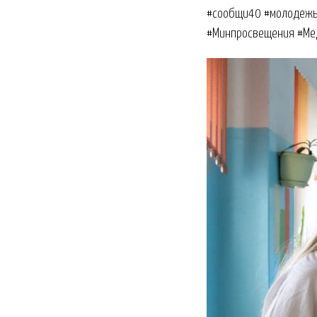
#сообщи40 #молодежь
#Минпросвещения #Ме