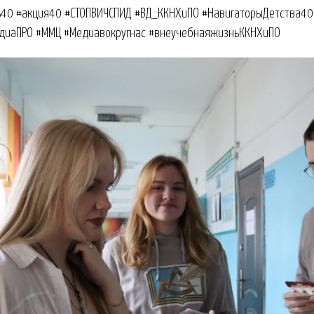
40 #акция40 #СТОПВИЧСПИД #ВД_ККНХиПО #НавигаторыДетства40
диаПРО #ММЦ #Медиавокругнас #внеучебнаяжизньККНХиПО