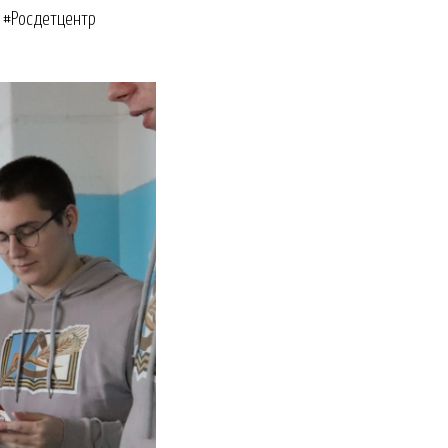
 #Росдетцентр