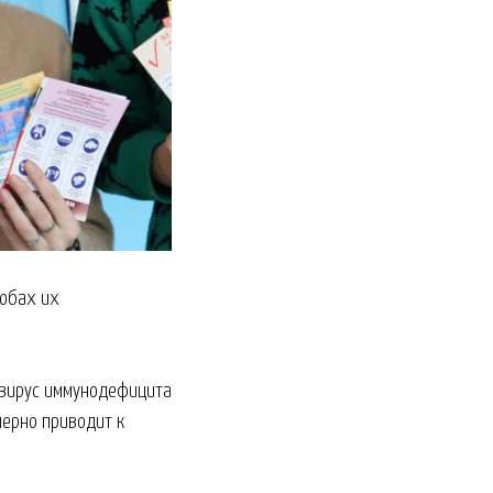
собах их
 вирус иммунодефицита
мерно приводит к