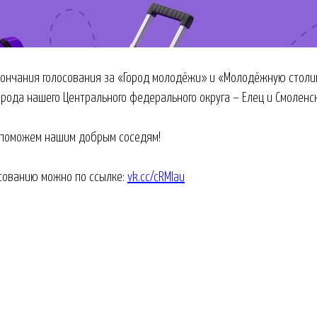
кончания голосования за «Город молодёжи» и «Молодёжную столиц
орода нашего Центрального федерального округа – Елец и Смоленск
 поможем нашим добрым соседям!
осованию можно по ссылке:
vk.cc/cRMlau