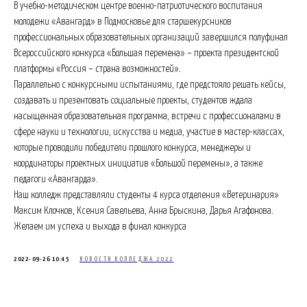
В учебно-методическом центре военно-патриотического воспитания
молодежи «Авангард» в Подмосковье для старшекурсников
профессиональных образовательных организаций завершился полуфинал
Всероссийского конкурса «Большая перемена» – проекта президентской
платформы «Россия – страна возможностей».
Параллельно с конкурсными испытаниями, где предстояло решать кейсы,
создавать и презентовать социальные проекты, студентов ждала
насыщенная образовательная программа, встречи с профессионалами в
сфере науки и технологии, искусства и медиа, участие в мастер-классах,
которые проводили победители прошлого конкурса, менеджеры и
координаторы проектных инициатив «Большой перемены», а также
педагоги «Авангарда».
Наш колледж представляли студенты 4 курса отделения «Ветеринария»
Максим Клочков, Ксения Савельева, Анна Брыскина, Дарья Агафонова.
Желаем им успеха и выхода в финал конкурса
2022-09-26 10:45
НОВОСТИ КОЛЛЕДЖА 2022