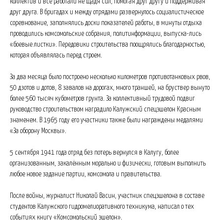
коллектив и все работали не щадя сил, помогая друг другу и поддерживая
друг друга. В бригадах и между отрядами развернулось социалистическое
соревнование, заполнялись доски показателей работы, в минуты отдыха
проводились комсомольские собрания, политинформации, выпуска-лись
«боевые листки». Передовики строительства поощрялись благодарностью,
которая объявлялась перед строем.
За два месяца было построено несколько километров противотанковых рвов,
50 дзотов и дотов, 8 завалов на дорогах, много траншей, на бруствер вынуто
более 560 тысяч кубометров грунта. За коллективный трудовой подвиг
руководство строительством наградило Калужский спецэшелон Красным
знаменем. В 1965 году его участники также были награждены медалями
«За оборону Москвы».
5 сентября 1941 года отряд без потерь вернулся в Калугу, более
организованным, закалённым морально и физически, готовым выполнить
любое новое задание партии, комсомола и правительства.
После войны, журналист Николай Васин, участник спецэшелона в составе
студентов Калужского гидромелиоративного техникума, написал о тех
событиях книгу «Комсомольский эшелон».