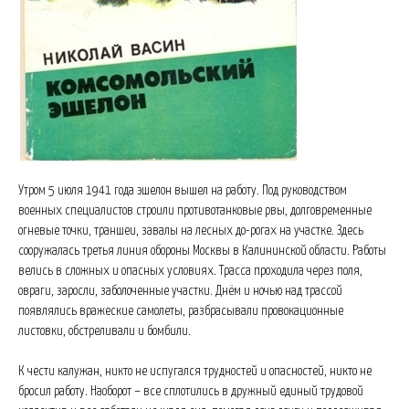
Утром 5 июля 1941 года эшелон вышел на работу. Под руководством
военных специалистов строили противотанковые рвы, долговременные
огневые точки, траншеи, завалы на лесных до-рогах на участке. Здесь
сооружалась третья линия обороны Москвы в Калининской области. Работы
велись в сложных и опасных условиях. Трасса проходила через поля,
овраги, заросли, заболоченные участки. Днём и ночью над трассой
появлялись вражеские самолеты, разбрасывали провокационные
листовки, обстреливали и бомбили.
К чести калужан, никто не испугался трудностей и опасностей, никто не
бросил работу. Наоборот – все сплотились в дружный единый трудовой