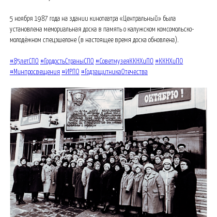
5 ноября 1987 года на здании кинотеатра «Центральный» была
установлена мемориальная доска в память о калужском комсомольско-
молодёжном спецэшелоне (в настоящее время доска обновлена).
#85летСПО
#ГордостьСтраныСПО
#СоветмузеяККНХиПО
#ККНХиПО
#Минпросвещения
#ИРПО
#ГодзащитникаОтечества