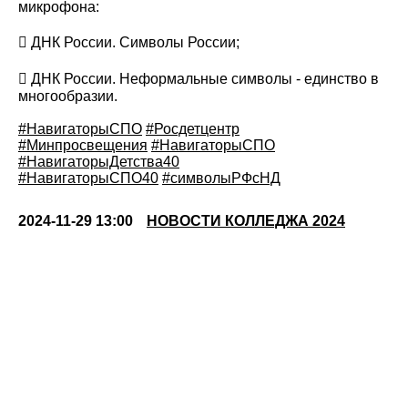
микрофона:
 ДНК России. Символы России;
 ДНК России. Неформальные символы - единство в
многообразии.
#НавигаторыСПО
#Росдетцентр
#Минпросвещения
#НавигаторыСПО
#НавигаторыДетства40
#НавигаторыСПО40
#символыРФсНД
2024-11-29 13:00
НОВОСТИ КОЛЛЕДЖА 2024