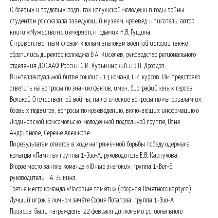
О боевых и трудовых подвигах калужской молодежи в годы войны
студентам рассказала заведующий музеем, краевед и писатель, автор
книги «Мужество не измеряется годами» Н.В. Гущина.
С приветственным словом к юным знатокам военной истории также
обратились директор колледжа В.А. Киселев, руководство регионального
отделения ДОСААФ России С.И. Кузьминский и В.Н. Дроздов.
В интеллектуальной битве сошлись 13 команд 1-4 курсов. Им предстояло
ответить на вопросы по знанию фактов, имен, биографий юных героев
Великой Отечественной войны, на логические вопросы по материалам их
боевых подвигов, вопросы по краеведению, включающих информацию о
Людиновской комсомольско-молодежной подпольной группе, Ване
Андрианове, Сереже Алешкове.
По результатам ответов в ходе напряженной борьбы победу одержала
команда «Память» группы 1-Зио-А, руководитель Е.В. Карпукова.
Второе место заняла команда «Юные знатоки», группа 1-Вет-Б,
руководитель Т.А. Зыкина.
Третье место команда «Часовые памяти» (сборная Почетного караула).
Лучший игрок в личном зачёте София Потапова, группа 1-Зио-А
Призеры были награждены 22 февраля дипломами регионального