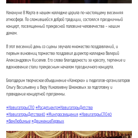
Накануне 8 Марта в нашем колледже царила по-настоящему весенняя
атмосфера. По сложившейся доброй традиции, состоялся праздничный
концерт, посвященный прекрасной половине человечества – нашим
дамам.
В этот весенний день со сцены звучало множество поздравлений, и
первым виновниц торжества поздравил директор колледжа Валерий
Александрович Киселев. Его слова благодарности за красоту, терпение и
вдохновение стали прекрасным началом праздничного концерта.
Благодарим творческое объединение «Каморка» и педагогов-организаторов
Ольгу Васильевну и Веру Николаевну Шмаковых за подготовку и
проведение концертной программы.
#НавигаторыСПО
#Росдетцентр
#НавигаторыДетства
#НавигаторыДетства40
#Минпросвещения
#НавигаторыСПО40
#ВамЛюбимые
#ДвижениеПервых