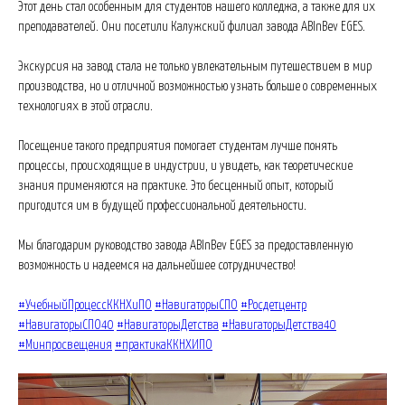
Этот день стал особенным для студентов нашего колледжа, а также для их
преподавателей. Они посетили Калужский филиал завода ABInBev EGES.
Экскурсия на завод стала не только увлекательным путешествием в мир
производства, но и отличной возможностью узнать больше о современных
технологиях в этой отрасли.
Посещение такого предприятия помогает студентам лучше понять
процессы, происходящие в индустрии, и увидеть, как теоретические
знания применяются на практике. Это бесценный опыт, который
пригодится им в будущей профессиональной деятельности.
Мы благодарим руководство завода ABInBev EGES за предоставленную
возможность и надеемся на дальнейшее сотрудничество!
#УчебныйПроцессККНХиПО
#НавигаторыСПО
#Росдетцентр
#НавигаторыСПО40
#НавигаторыДетства
#НавигаторыДетства40
#Минпросвещения
#практикаККНХИПО