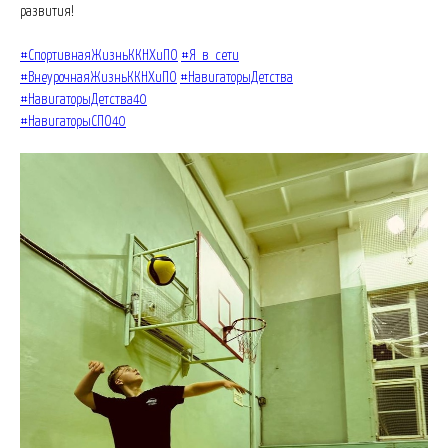
развития!
#СпортивнаяЖизньККНХиПО
#Я_в_сети
#ВнеурочнаяЖизньККНХиПО
#НавигаторыДетства
#НавигаторыДетства40
#НавигаторыСПО40