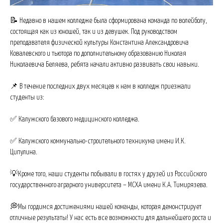
📝 Недавно в нашем колледже была сформирована команда по волейболу,
состоящая как из юношей, так и из девушек. Под руководством
преподавателя физической культуры Константина Александровича
Ковалевского и тьютора по дополнительному образованию Николая
Николаевича Беляева, ребята начали активно развивать свои навыки.
📌 В течение последних двух месяцев к нам в колледж приезжали
студенты из:
✅ Калужского базового медицинского колледжа.
✅ Калужского коммунально-строительного техникума имени И.К.
Ципулина.
💡Кроме того, наши студенты побывали в гостях у друзей из Российского
государственного аграрного университета – МСХА имени К.А. Тимирязева.
💭Мы гордимся достижениями нашей команды, которая демонстрирует
отличные результаты! У нас есть все возможности для дальнейшего роста и