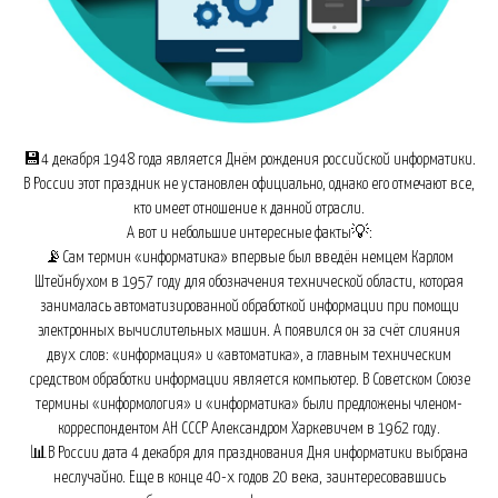
💾4 декабря 1948 года является Днём рождения российской информатики.
В России этот праздник не установлен официально, однако его отмечают все,
кто имеет отношение к данной отрасли.
А вот и небольшие интересные факты💡:
📡Сам термин «информатика» впервые был введён немцем Карлом
Штейнбухом в 1957 году для обозначения технической области, которая
занималась автоматизированной обработкой информации при помощи
электронных вычислительных машин. А появился он за счёт слияния
двух слов: «информация» и «автоматика», а главным техническим
средством обработки информации является компьютер. В Советском Союзе
термины «информология» и «информатика» были предложены членом-
корреспондентом АН СССР Александром Харкевичем в 1962 году.
📊В России дата 4 декабря для празднования Дня информатики выбрана
неслучайно. Еще в конце 40-х годов 20 века, заинтересовавшись