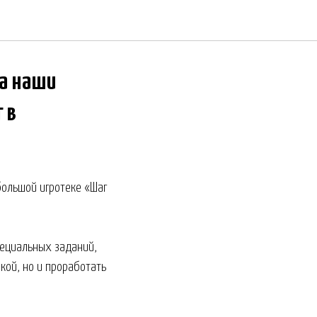
ра наши
 в
большой игротеке «Шаг
пециальных заданий,
кой, но и проработать