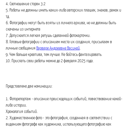
4. Соотношение сторон 3:2
5. Работы не должны иметь каких-либо авторских плашек, знаков, рамок и
тд.
6. Фотографии могут быть взяты из личного архива, но не должны быть
скачаны из интернета
7. Допускается легкая ретушь сделанной фотокарточки.
8. Готовые фотографии с описанием места их создания, присылаем в
личные сообщения
Варваре Андреевне Васиной
.
9. Чем больше креатива, тем лучше. Не бойтесь фантазировать.
️10. Прислать свои работы можно до 2 февраля 2025 года.
Представлено две номинации:
1. Фоторепортаж - описание происходящих событий, повествование какой-
либо истории.
Хронология событий.
2. Художественное фото - это фотография, созданная в соответствии с
видением фотографа как художника, использующего фотографию как