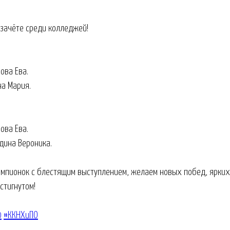
 зачёте среди колледжей!
ова Ева.
на Мария.
ова Ева.
дина Вероника.
мпионок с блестящим выступлением, желаем новых побед, ярких 
стигнутом!
0
#ККНХиПО