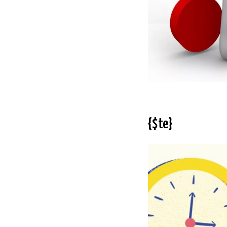
{$te}