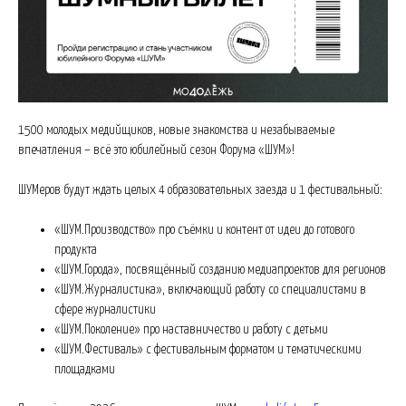
1500 молодых медийщиков, новые знакомства и незабываемые
впечатления – всё это юбилейный сезон Форума «ШУМ»!
ШУМеров будут ждать целых 4 образовательных заезда и 1 фестивальный:
«ШУМ.Производство» про съёмки и контент от идеи до готового
продукта
«ШУМ.Города», посвящённый созданию медиапроектов для регионов
«ШУМ.Журналистика», включающий работу со специалистами в
сфере журналистики
«ШУМ.Поколение» про наставничество и работу с детьми
«ШУМ.Фестиваль» с фестивальным форматом и тематическими
площадками