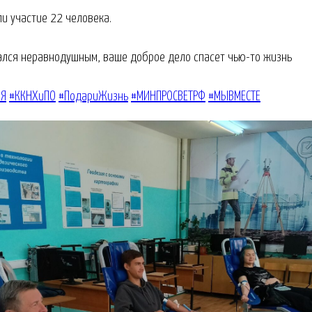
ли участие 22 человека.
тался неравнодушным, ваше доброе дело спасет чью-то жизнь
ИЯ
#ККНХиПО
#ПодариЖизнь
#МИНПРОСВЕТРФ
#МЫВМЕСТЕ