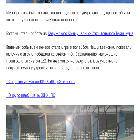
Мероприятие было организовано с целью популяризации здорового образа
жизни и укрепления семейных ценностей.
Гостями стали ребята из
Калужского Коммунально-Строительного Техникума
Главным событием вечера стала игра в волейбол. Наши девчонки показали
отличную игру и победили со счётом 3:0. К сожалению, мальчишки
проиграли со счётом 1:2. Но не смотря на результат, все участники
получили массу удовольствия и зарядились позитивом.
#СпортивнаяЖизньККНХиПО
#Я_в_сети
#ВнеурочнаяЖизньККНХиПО