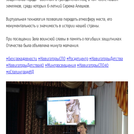
земляков, среди которых 6-летний Сережа Алешков.
Виртуальная технология позволила передать атмосферу места, его
монументальность и значимость в истории нашей страны.
При посещении Зала воинской славы в память о погибших защитниках
Отечества была объявлена минута молчания.
#Безсрокадавности
#НавигаторыСПО
#Росдетцентр
#НавигаторыДетства
#НавигаторыДетства40
#Минпросвещения
#НавигаторыСПО40
#оСталинградеНД