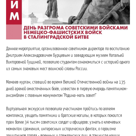
Данное мероприятие, организованное советником директора по воспитанию
Дмитрием Александровичем Бурцевым и заведующим музеем Натальей
Викторовной Гущиной, позволило студентам ознакомиться с историей одного
из самых знаковых мест воинской славы России.
Мамаев курган, ставший во время Великой Отечественной войны на 135
дней ареной ожесточённых боёв, известен в первую очередь памятником-
ансамблем с главным монументом "Родина-мать зовет!"
Виртуальная экскурсия позволила участникам пройтись по аллеям
комплекса, увидеть памятники и братские могилы, в которых покоится
прах более 34 тысяч советских солдат и офицеров; узнать о ключевых
моментах сражения, интересных исторических фактах, о героизме
защитников города - военных и гражданских лиц, в том числе наших