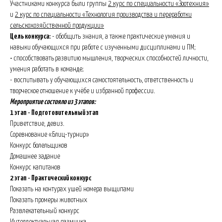
Участниками конкурса были группы
2 курс по специальности «Зоотехния»
и
2 курс по специальности «Технология производства и переработки
сельскохозяйственной продукции»
Цель конкурса:
- обобщить знания, а также практические умения и
навыки обучающихся при работе с изученными дисциплинами и ПМ;
-
способствовать
развитию мышления, творческих способностей личности,
умения работать в команде;
- воспитывать у обучающихся
самостоятельность, ответственность и
творческое отношение к учёбе и избранной профессии.
Мероприятие состояло из 3 этапов:
1 этап - Подготовительный этап
Приветствие, девиз.
Соревнование «Блиц-турнир»
Конкурс болельщиков
Домашнее задание
Конкурс капитанов
2 этап - Практический конкурс
Показать на контурах ушей номера выщипами
Показать промеры животных
Развлекательный конкурс
Интеллектуальная разминка