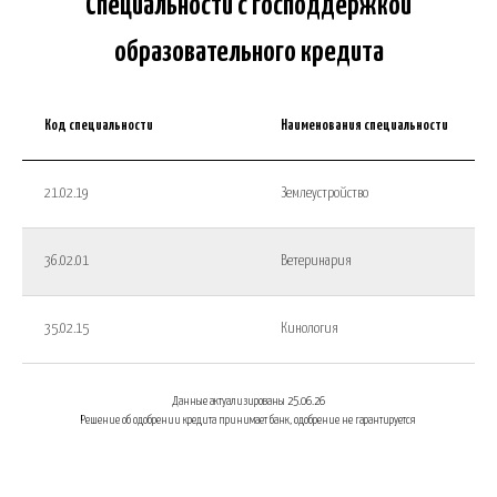
Специальности с господдержкой
образовательного кредита
Код специальности
Наименования специальности
21.02.19
Землеустройство
Ветеринарная клиника
Калужского колледжа
народного хозяйства и
природообустройства
36.02.01
Ветеринария
Министерство
образования и науки
Калужской области
35.02.15
Кинология
Бессмертный полк
Данные актуализированы 25.06.26
Решение об одобрении кредита принимает банк, одобрение не гарантируется