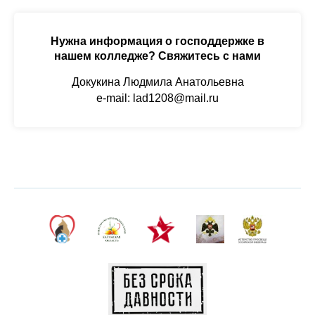
Нужна информация о господдержке в
нашем колледже? Свяжитесь с нами
Министерство
Докукина Людмила Анатольевна
Памятные даты военной
просвещения
Российской Федерации
истории
e-mail: lad1208@mail.ru