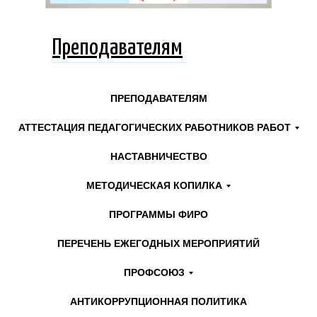
природообустройства
Министерство
образования и науки
Калужской области
Преподавателям
Бессмертный полк
ПРЕПОДАВАТЕЛЯМ
АТТЕСТАЦИЯ ПЕДАГОГИЧЕСКИХ РАБОТНИКОВ РАБОТ
НАСТАВНИЧЕСТВО
МЕТОДИЧЕСКАЯ КОПИЛКА
ПРОГРАММЫ ФИРО
Министерство
ПЕРЕЧЕНЬ ЕЖЕГОДНЫХ МЕРОПРИЯТИЙ
Памятные даты военной
просвещения
Российской Федерации
истории
ПРОФСОЮЗ
АНТИКОРРУПЦИОННАЯ ПОЛИТИКА