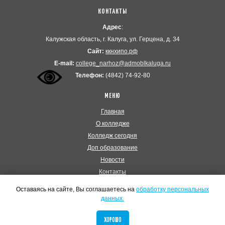
КОНТАКТЫ
Адрес
:
Калужская область, г. Калуга, ул. Герцена, д. 34
Сайт:
ккнхипо.рф
Е-mail:
college_narhoz@admoblkaluga.ru
Телефон:
(4842) 74-92-80
МЕНЮ
Главная
О колледже
Колледж сегодня
Доп образование
Новости
Контакты
Оставаясь на сайте, Вы соглашаетесь на
обработку персональных
© 2026 Калужский колледж народного хозяйства и
данных.
природообустройства
Политика обработки персональных данных
ХОРОШО