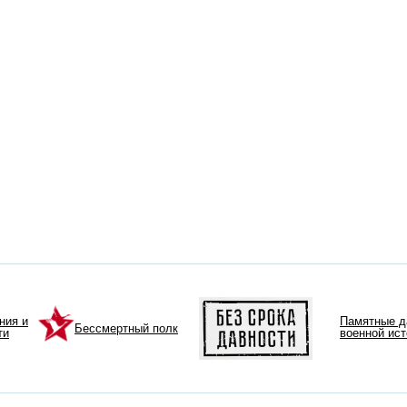
ния и
Памятные д
Бессмертный полк
ти
военной ис