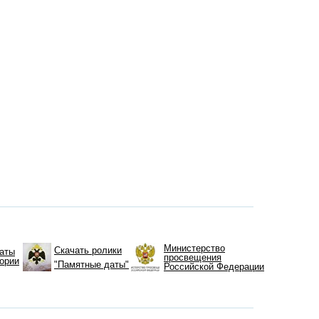
Министерство
Скачать ролики
аты
просвещения
тории
"Памятные даты"
Российской Федерации