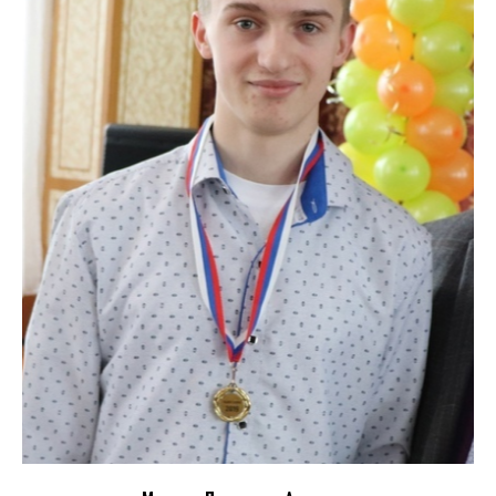
Ветеринарная клиника
Калужского колледжа
народного хозяйства и
природообустройства
Министерство
образования и науки
Калужской области
Бессмертный полк