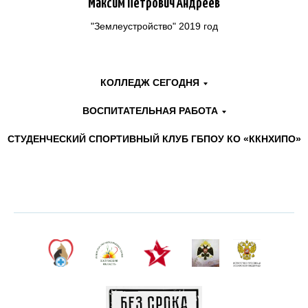
Максим Петрович Андреев
"Землеустройство" 2019 год
КОЛЛЕДЖ СЕГОДНЯ
Министерство
Памятные даты военной
просвещения
ВОСПИТАТЕЛЬНАЯ РАБОТА
Российской Федерации
истории
СТУДЕНЧЕСКИЙ СПОРТИВНЫЙ КЛУБ ГБПОУ КО «ККНХИПО»